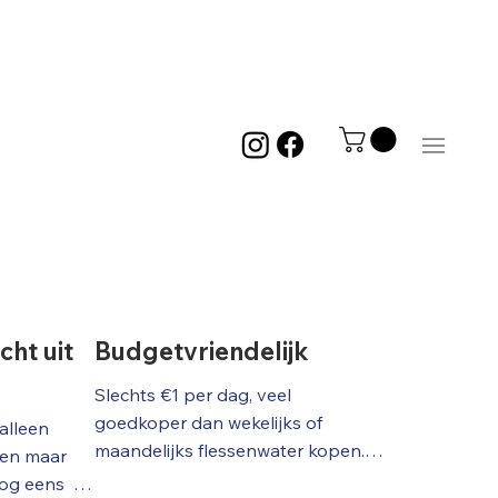
Men
ht uit
Budgetvriendelijk
Slechts €1 per dag, veel 
goedkoper dan wekelijks of 
alleen 
maandelijks flessenwater kopen.  
fen maar 
33,88 euro btw incl. vier wekelijks
g eens  