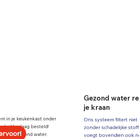
Gezond water rec
je kraan
eem in je keukenkast onder
Ons systeem filtert niet 
hade. Vandaag besteld!
zonder schadelijke stof
 ervoor!
iver en gezond water.
voegt bovendien ook no