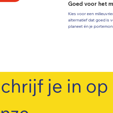
Goed voor het mi
magnesium toe, wat bijd
je gezondheid en welzijn
Kies voor een milieuvrien
alternatief dat goed is v
planeet én je portemonn
Vermijd plastic afval en 
jouw ecologische voetaf
chrijf je in op 
nze 