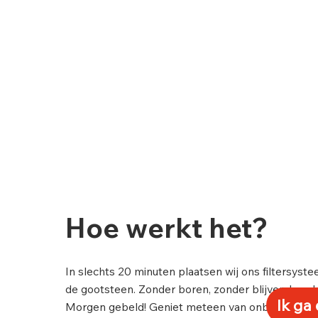
Hoe werkt het?
In slechts 20 minuten plaatsen wij ons filtersyst
de gootsteen. Zonder boren, zonder blijvende sc
Ik ga
Morgen gebeld! Geniet meteen van onbeperkt zu