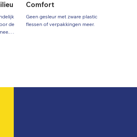
lieu
Comfort
raagt aan 
.
delijk 
Geen gesleur met zware plastic 
oor de 
flessen of verpakkingen meer.
ee.

reduceer 
druk.