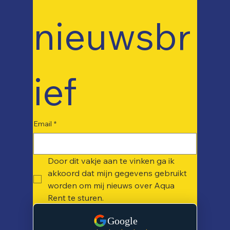
nieuwsbr
ief
Email
*
Door dit vakje aan te vinken ga ik 
akkoord dat mijn gegevens gebruikt 
worden om mij nieuws over Aqua 
Rent te sturen. 
Inschrijven