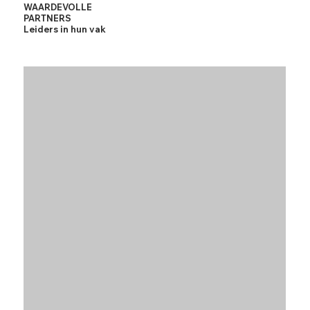
WAARDEVOLLE
Onbeperkt zuiver en magnesiumrijk
PARTNERS
water
Leiders in hun vak
Geen gesleur meer met plastiek flessen
Goed voor het milieu en uw
portemonnee
Betaal 4 wekelijks