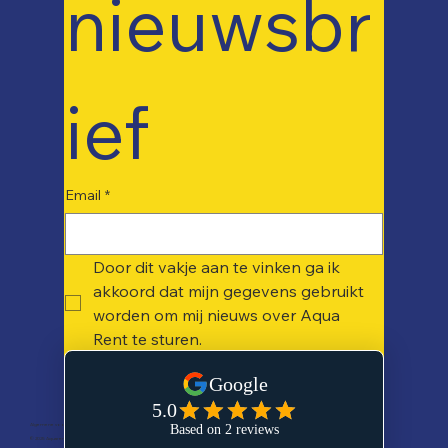
nieuwsbr
ief
Email
*
Door dit vakje aan te vinken ga ik 
akkoord dat mijn gegevens gebruikt 
worden om mij nieuws over Aqua 
Rent te sturen. 
Inschrijven
Algemene voorwaarden
-
Cookie Beleid
-
Privacy Beleid
-
Verzend en retour beleid
© 2025 Aquarent. Built by
Ask Khyra