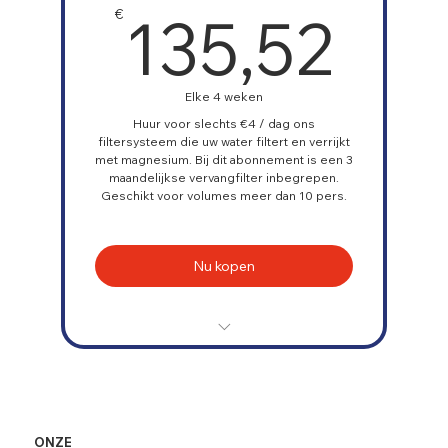
135
portemonnee
135,52
€
Elke 4 weken
Huur voor slechts €4 / dag ons
filtersysteem die uw water filtert en verrijkt
met magnesium. Bij dit abonnement is een 3
maandelijkse vervangfilter inbegrepen.
Geschikt voor volumes meer dan 10 pers.
Nu kopen
Gratis installatie
Nieuwe filtercartridge om de 3
maanden
ONZE