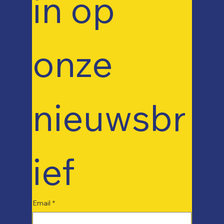
in op 
onze 
nieuwsbr
ief
Email
*