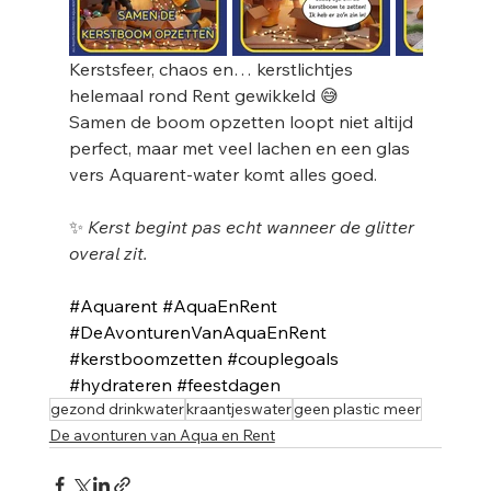
Kerstsfeer, chaos en… kerstlichtjes 
helemaal rond Rent gewikkeld 😅
Samen de boom opzetten loopt niet altijd 
perfect, maar met veel lachen en een glas 
vers Aquarent-water komt alles goed.
✨ 
Kerst begint pas echt wanneer de glitter 
overal zit.
#Aquarent
#AquaEnRent
#DeAvonturenVanAquaEnRent
#kerstboomzetten
#couplegoals
#hydrateren
#feestdagen
gezond drinkwater
kraantjeswater
geen plastic meer
De avonturen van Aqua en Rent