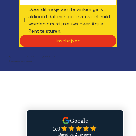
Door dit vakje aan te vinken ga ik 
akkoord dat mijn gegevens gebruikt 
worden om mij nieuws over Aqua 
Rent te sturen. 
Inschrijven
Algemene voorwaarden
-
Cookie Beleid
-
Privacy Beleid
-
Verzend en retour beleid
© 2025 Aquarent. Built by
Ask Khyra