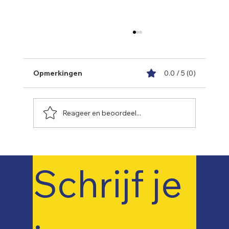
Opmerkingen
0.0 / 5 (0)
Reageer en beoordeel...
🌶️ Aqua & Rent : “Een pikant dineetje”
Schrijf je 