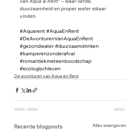
van Aqua & Rent” – waar liefde, 
duurzaamheid en proper water elkaar 
vinden.
#Aquarent
#AquaEnRent
#DeAvonturenVanAquaEnRent
#gezondwater
#duurzaamdrinken
#kamperenzonderafval
#romantiekmeteenboodschap
#ecologischleven
De avonturen van Aqua en Rent
Alles weergeven
Recente blogposts