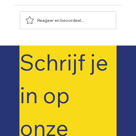
Reageer en beoordeel...
De avonturen van Aqua en Rent: De
magische filter
Schrijf je 
in op 
onze 