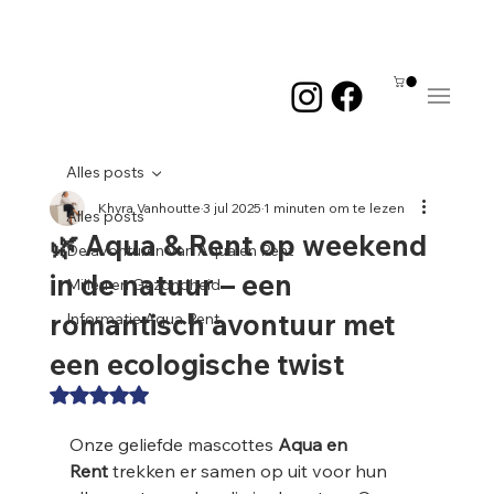
Me
Alles posts
Khyra Vanhoutte
3 jul 2025
1 minuten om te lezen
Alles posts
🌿 Aqua & Rent op weekend
De avonturen van Aqua en Rent
in de natuur – een
Milieu en Gezondheid
romantisch avontuur met
Informatie Aqua Rent
een ecologische twist
Beoordeeld met NaN uit 5 sterren.
Onze geliefde mascottes 
Aqua en 
Rent
 trekken er samen op uit voor hun 