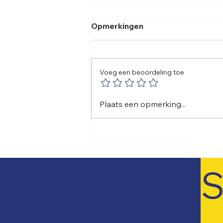
Opmerkingen
Voeg een beoordeling toe
🌞 De avonturen van Aqua
Plaats een opmerking...
& Rent: “Zwoele
Temperaturen”
S