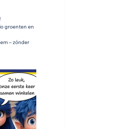
!
io groenten en 
eem – zónder 