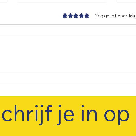
Beoordeeld met 0 uit 5 sterre
Nog geen beoordeli
De avonturen van Aqua en
De A
Rent: De magische filter
Rent
chrijf je in op 