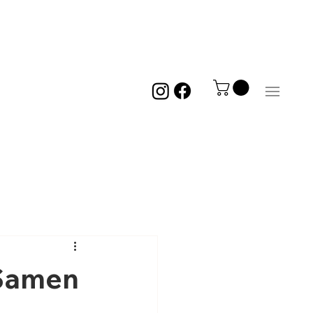
Men
“Samen