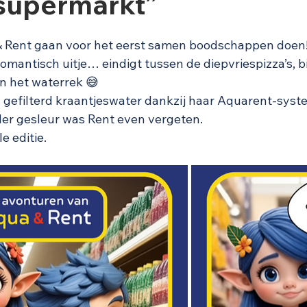
 supermarkt”
 uit 5 sterren.
 & Rent gaan voor het eerst samen boodschappen doen
omantisch uitje… eindigt tussen de diepvriespizza’s, b
an het waterrek 😅
s, gefilterd kraantjeswater dankzij haar Aquarent-syst
nder gesleur was Rent even vergeten.
e editie.