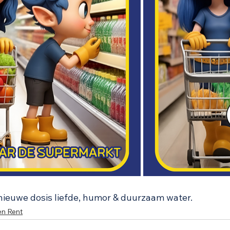
n nieuwe dosis liefde, humor & duurzaam water.
en Rent