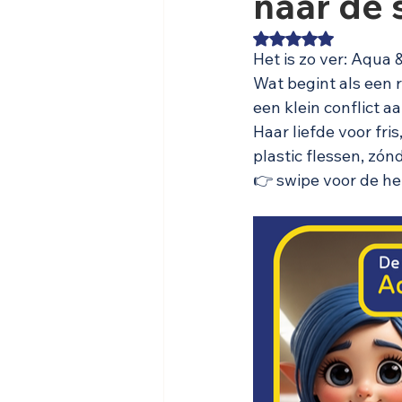
naar de
Beoordeeld met NaN
Het is zo ver: Aqua
Wat begint als een r
een klein conflict a
Haar liefde voor fri
plastic flessen, zó
👉 swipe voor de hel