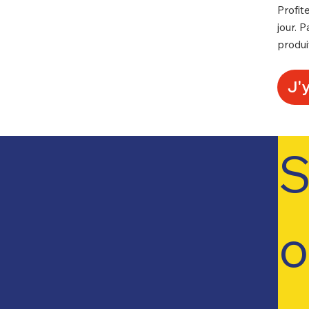
Profit
jour. 
produi
J'y
S
o