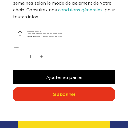
semaines selon le mode de paiement de votre
choix. Consultez nos
conditions générales.
pour
toutes infos.
Magnesiumrijk water
Geniet onbeperkt van proper gemineraliseerd water
28,00 €
toutes les 4 semaines Jusqu'à annulation
Quantité
Ajouter au panier
S'abonner